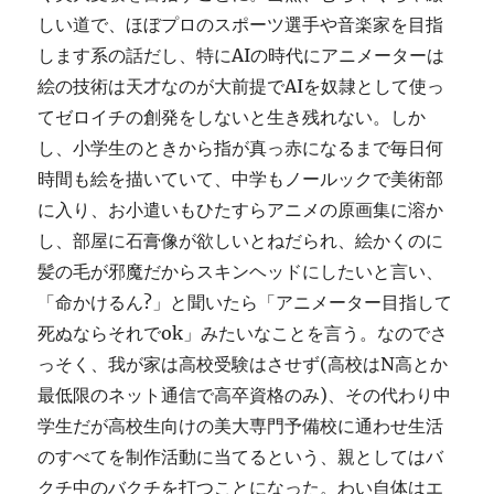
しい道で、ほぼプロのスポーツ選手や音楽家を目指
します系の話だし、特にAIの時代にアニメーターは
絵の技術は天才なのが大前提でAIを奴隷として使っ
てゼロイチの創発をしないと生き残れない。しか
し、小学生のときから指が真っ赤になるまで毎日何
時間も絵を描いていて、中学もノールックで美術部
に入り、お小遣いもひたすらアニメの原画集に溶か
し、部屋に石膏像が欲しいとねだられ、絵かくのに
髪の毛が邪魔だからスキンヘッドにしたいと言い、
「命かけるん?」と聞いたら「アニメーター目指して
死ぬならそれでok」みたいなことを言う。なのでさ
っそく、我が家は高校受験はさせず(高校はN高とか
最低限のネット通信で高卒資格のみ)、その代わり中
学生だが高校生向けの美大専門予備校に通わせ生活
のすべてを制作活動に当てるという、親としてはバ
クチ中のバクチを打つことになった。わい自体はエ