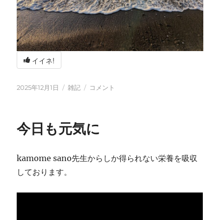
イイネ!
投
カ
冬
2025年12月1日
雑記
コメント
稿
テ
の
日:
ゴ
海
リ
辺
今日も元気に
ー
の
BBQ
に
kamome sano先生からしか得られない栄養を吸収
しております。