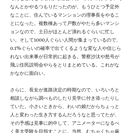
なんとかやるつもりだったのが、もうひとつ予定外
なことに、住んでいるマンションの理事長をやるこ
とになった。複数棟あって戸数がやたら多いマンシ
ョンなので、土日がほとんど潰れるぐらいに忙し
い。そして1000人ぐらい人間が集まっているので、
0.1%ぐらいの確率で出てくるような変な人や信じら
れない出来事が日常的に起きる。警察沙汰や怒号が
飛ぶ住民説明会やらをとりまとめている。これがな
かなかに面白い。
さらに、長女が進路決定の時期なので、いろいろと
相談しながら調べものしたり見学に付き添ったりし
ていた。小さいときから、わいの娘だからちょっと
人と変わった生き方するんだろうなと思ってたが、
その予感は見事に的中して、アニメーターになるべ
く美大受験を目指すことに。当然、むちゃくちゃ厳