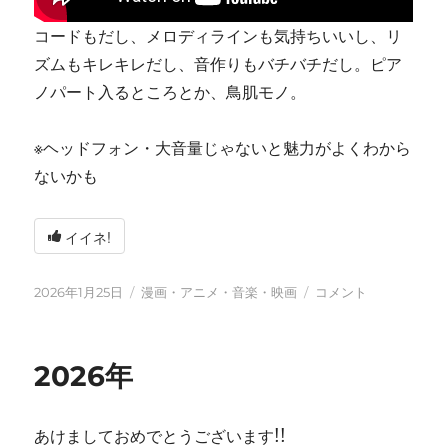
コードもだし、メロディラインも気持ちいいし、リ
ズムもキレキレだし、音作りもバチバチだし。ピア
ノパート入るところとか、鳥肌モノ。
※ヘッドフォン・大音量じゃないと魅力がよくわから
ないかも
イイネ!
投
カ
tn-
2026年1月25日
漫画・アニメ・音楽・映画
コメント
稿
テ
shi
日:
ゴ
(テ
リ
ン
2026年
ー
シ)
天
才
あけましておめでとうございます!!
す