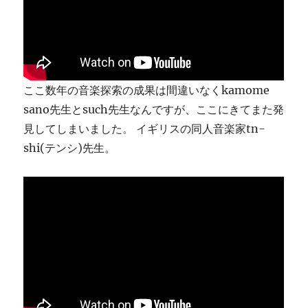
ま
す
に
ここ数年の音楽探索の成果は間違いなくkamome
sano先生とsuch先生なんですが、ここにきてまた発
見してしまいました。 イギリスの同人音楽家tn-
shi(テンシ)先生。