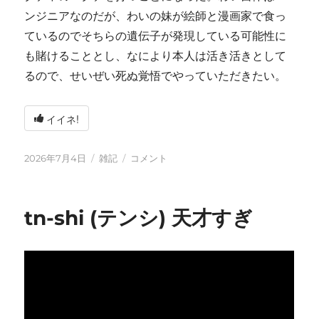
ンジニアなのだが、わいの妹が絵師と漫画家で食っ
ているのでそちらの遺伝子が発現している可能性に
も賭けることとし、なにより本人は活き活きとして
るので、せいぜい死ぬ覚悟でやっていただきたい。
イイネ!
投
カ
い
2026年7月4日
雑記
コメント
稿
テ
ろ
日:
ゴ
い
リ
ろ
tn-shi (テンシ) 天才すぎ
ー
と
変
化
し
て
お
り