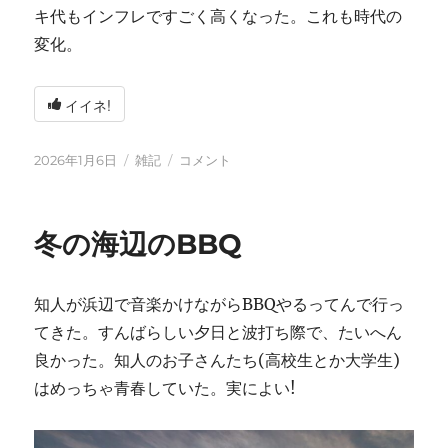
キ代もインフレですごく高くなった。これも時代の
変化。
イイネ!
投
カ
2026
2026年1月6日
雑記
コメント
稿
テ
年
日:
ゴ
に
リ
冬の海辺のBBQ
ー
知人が浜辺で音楽かけながらBBQやるってんで行っ
てきた。すんばらしい夕日と波打ち際で、たいへん
良かった。知人のお子さんたち(高校生とか大学生)
はめっちゃ青春していた。実によい!