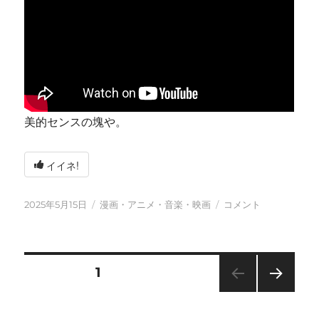
美的センスの塊や。
イイネ!
投
カ
今
2025年5月15日
漫画・アニメ・音楽・映画
コメント
稿
テ
日
日:
ゴ
も
リ
元
ー
気
投
固定ページ
1
に
に
次の
稿
ペー