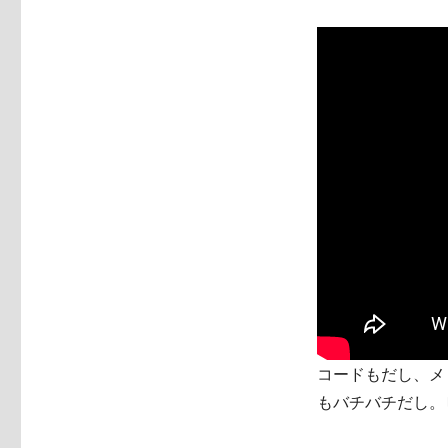
コードもだし、メ
もバチバチだし。