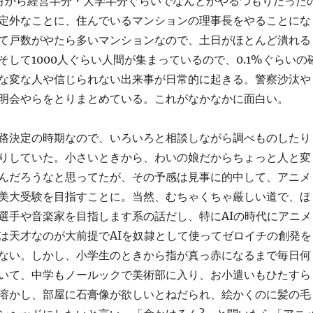
月から経営半分・大学半分ぐらいでなんとかやるつもりだった
定外なことに、住んでいるマンションの理事長をやることにな
て戸数がやたら多いマンションなので、土日がほとんど潰れる
そして1000人ぐらい人間が集まっているので、0.1%ぐらいの
な変な人や信じられない出来事が日常的に起きる。警察沙汰や
明会やらをとりまとめている。これがなかなかに面白い。
路決定の時期なので、いろいろと相談しながら調べものしたり
りしていた。小さいときから、わいの娘だからちょっと人と変
んだろうなと思ってたが、その予感は見事に的中して、アニメ
美大受験を目指すことに。当然、むちゃくちゃ厳しい道で、ほ
選手や音楽家を目指します系の話だし、特にAIの時代にアニメ
は天才なのが大前提でAIを奴隷として使ってゼロイチの創発を
ない。しかし、小学生のときから指が真っ赤になるまで毎日何
いて、中学もノールックで美術部に入り、お小遣いもひたすら
溶かし、部屋に石膏像が欲しいとねだられ、絵かくのに髪の毛