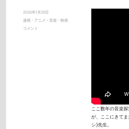
投
2026年1月25日
稿
カ
漫画・アニメ・音楽・映画
日:
テ
tn-
コメント
ゴ
shi
リ
(テ
ー
ン
シ)
天
才
す
ぎ
に
ここ数年の音楽探索
が、ここにきてまた
シ)先生。