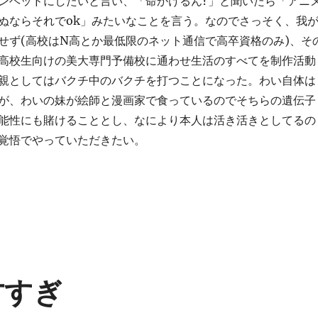
ンヘッドにしたいと言い、「命かけるん?」と聞いたら「アニ
ぬならそれでok」みたいなことを言う。なのでさっそく、我
せず(高校はN高とか最低限のネット通信で高卒資格のみ)、そ
高校生向けの美大専門予備校に通わせ生活のすべてを制作活動
親としてはバクチ中のバクチを打つことになった。わい自体は
が、わいの妹が絵師と漫画家で食っているのでそちらの遺伝子
能性にも賭けることとし、なにより本人は活き活きとしてるの
覚悟でやっていただきたい。
天才すぎ