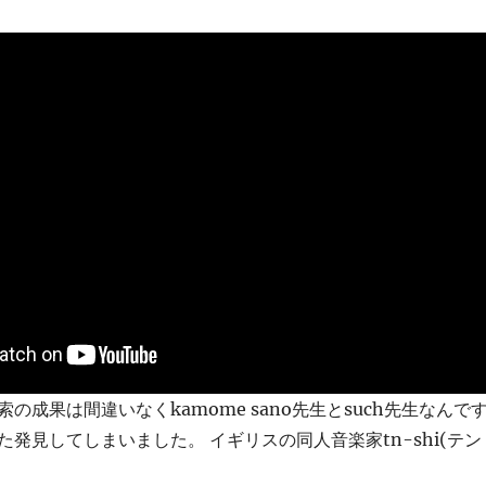
の成果は間違いなくkamome sano先生とsuch先生なんで
発見してしまいました。 イギリスの同人音楽家tn-shi(テン