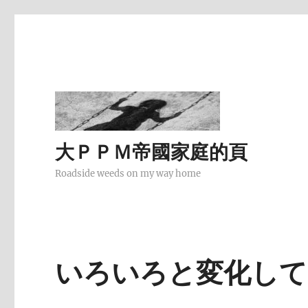
大ＰＰＭ帝國家庭的頁
Roadside weeds on my way home
いろいろと変化して