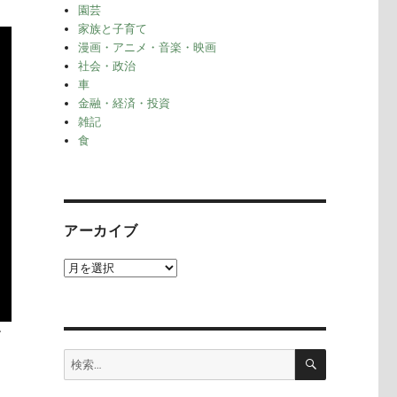
園芸
家族と子育て
漫画・アニメ・音楽・映画
社会・政治
車
金融・経済・投資
雑記
食
アーカイブ
ア
ー
カ
イ
す
ブ
検
検
索
索: