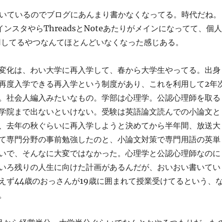
書いているのでブログにあんまり書かなくなってる。時代だね。
ンスタやらThreadsとNoteあたりがメインになってて、個人
s運用してるやつなんてほとんどいなくなった感じある。
変化は、わい大学に再入学して、春から大学生やってる。出身
再度入学できる再入学という制度があり、これを利用して2年
。社会人編入みたいなもの。学部は心理学。公認心理師を取る
学院まで出ないといけない。受験は英語論文読んでの小論文と
、去年の秋ぐらいに再入学しようと決めてから半年間、放送大
て専門分野の事前勉強したのと、小論文対策で専門用語の英単
いで、そんなに大変ではなかった。心理学と公認心理師なのに
いろ残りの人生に向けた計画があるんだが、おいおい書いてい
えず44歳のおっさんが19歳に囲まれて授業受けてるという、
。