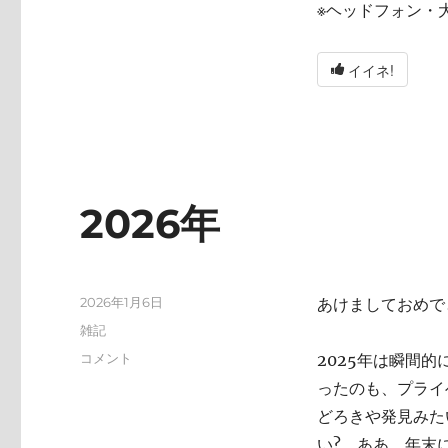
※ヘッドフォン・
イイネ!
2026年
投
2026年1月6日
あけましておめで
稿
カ
雑記
日:
テ
2026
コメント
2025年は瞬間
ゴ
年
ったのも、プライ
リ
に
ー
どろきや発見みた
い? ああ、年末にA