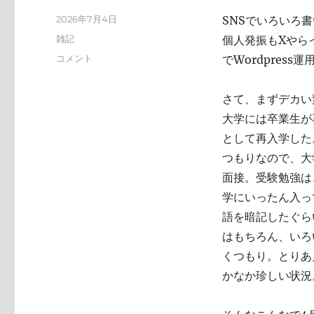
投
2026年7月4日
SNSでいろいろ
稿
カ
雑記
個人発振もXやらイ
日:
テ
い
コメント
でWordpres
ゴ
ろ
リ
い
ー
さて、まずデカい
ろ
と
大学には卒業生が
変
として再入学した
化
つもりなので、大
し
て
面接。受験勉強は
お
学にいったん入っ
り
語を暗記したぐら
ま
す
はもちろん、いろ
に
くつもり。とりあ
かなか珍しい状況