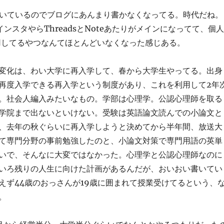
書いているのでブログにあんまり書かなくなってる。時代だね。
ンスタやらThreadsとNoteあたりがメインになってて、個人
s運用してるやつなんてほとんどいなくなった感じある。
変化は、わい大学に再入学して、春から大学生やってる。出身
再度入学できる再入学という制度があり、これを利用して2年
。社会人編入みたいなもの。学部は心理学。公認心理師を取る
学院まで出ないといけない。受験は英語論文読んでの小論文と
、去年の秋ぐらいに再入学しようと決めてから半年間、放送大
て専門分野の事前勉強したのと、小論文対策で専門用語の英単
いで、そんなに大変ではなかった。心理学と公認心理師なのに
いろ残りの人生に向けた計画があるんだが、おいおい書いてい
えず44歳のおっさんが19歳に囲まれて授業受けてるという、
。