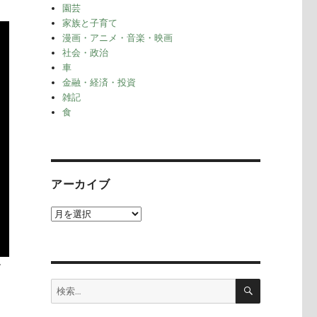
園芸
家族と子育て
漫画・アニメ・音楽・映画
社会・政治
車
金融・経済・投資
雑記
食
アーカイブ
ア
ー
カ
イ
す
ブ
検
検
索
索: