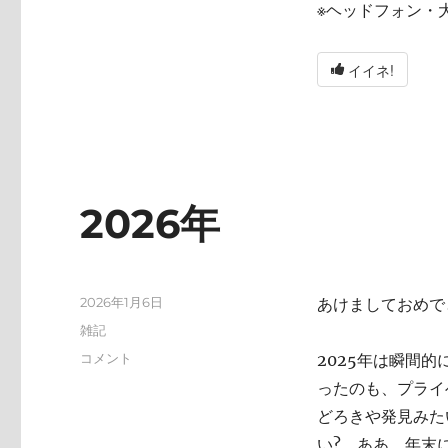
※ヘッドフォン・
イイネ!
2026年
投
2026年1月6日
あけましておめで
稿
カ
雑記
日:
テ
2026
コメント
2025年は瞬間
ゴ
年
ったのも、プライ
リ
に
ー
どろきや発見みた
い? ああ、年末にA