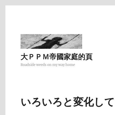
大ＰＰＭ帝國家庭的頁
Roadside weeds on my way home
いろいろと変化して