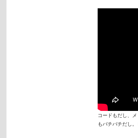
コードもだし、メ
もバチバチだし。