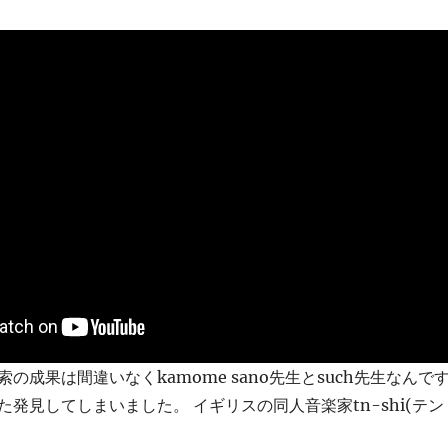
の成果は間違いなくkamome sano先生とsuch先生なんで
発見してしまいました。 イギリスの同人音楽家tn-shi(テン