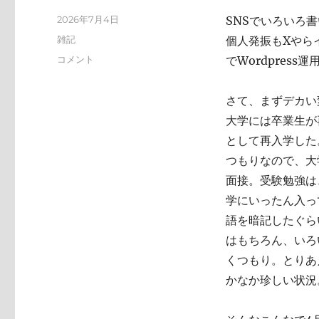
投
2026年7月4日
SNSでいろいろ
稿
カ
雑記
個人発振もXやらイ
日:
テ
い
コメント
でWordpres
ゴ
ろ
リ
い
ー
さて、まずデカい
ろ
と
大学には卒業生が
変
として再入学した
化
つもりなので、大
し
て
面接。受験勉強は
お
学にいったん入っ
り
語を暗記したぐら
ま
す
はもちろん、いろ
に
くつもり。とりあ
かなか珍しい状況