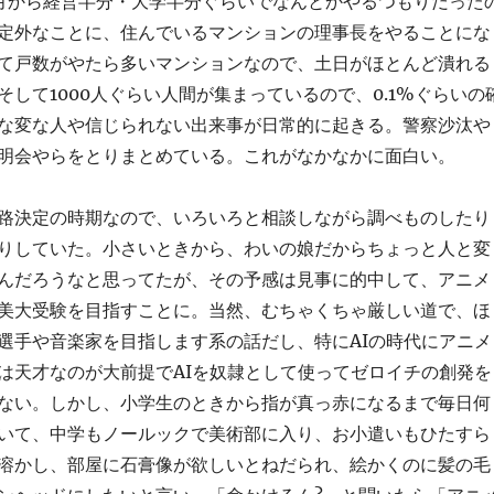
月から経営半分・大学半分ぐらいでなんとかやるつもりだった
定外なことに、住んでいるマンションの理事長をやることにな
て戸数がやたら多いマンションなので、土日がほとんど潰れる
そして1000人ぐらい人間が集まっているので、0.1%ぐらいの
な変な人や信じられない出来事が日常的に起きる。警察沙汰や
明会やらをとりまとめている。これがなかなかに面白い。
路決定の時期なので、いろいろと相談しながら調べものしたり
りしていた。小さいときから、わいの娘だからちょっと人と変
んだろうなと思ってたが、その予感は見事に的中して、アニメ
美大受験を目指すことに。当然、むちゃくちゃ厳しい道で、ほ
選手や音楽家を目指します系の話だし、特にAIの時代にアニメ
は天才なのが大前提でAIを奴隷として使ってゼロイチの創発を
ない。しかし、小学生のときから指が真っ赤になるまで毎日何
いて、中学もノールックで美術部に入り、お小遣いもひたすら
溶かし、部屋に石膏像が欲しいとねだられ、絵かくのに髪の毛