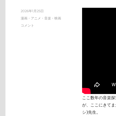
投
2026年1月25日
稿
カ
漫画・アニメ・音楽・映画
日:
テ
tn-
コメント
ゴ
shi
リ
(テ
ー
ン
シ)
天
才
す
ぎ
に
ここ数年の音楽探索
が、ここにきてまた
シ)先生。