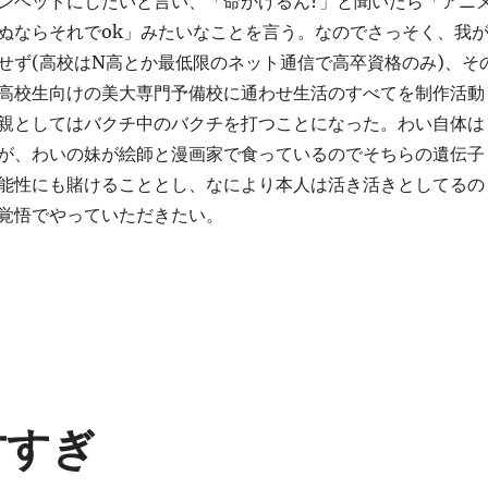
ンヘッドにしたいと言い、「命かけるん?」と聞いたら「アニ
ぬならそれでok」みたいなことを言う。なのでさっそく、我
せず(高校はN高とか最低限のネット通信で高卒資格のみ)、そ
高校生向けの美大専門予備校に通わせ生活のすべてを制作活動
親としてはバクチ中のバクチを打つことになった。わい自体は
が、わいの妹が絵師と漫画家で食っているのでそちらの遺伝子
能性にも賭けることとし、なにより本人は活き活きとしてるの
覚悟でやっていただきたい。
天才すぎ