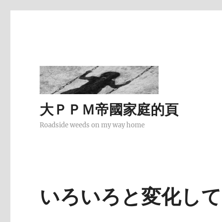
大ＰＰＭ帝國家庭的頁
Roadside weeds on my way home
いろいろと変化して