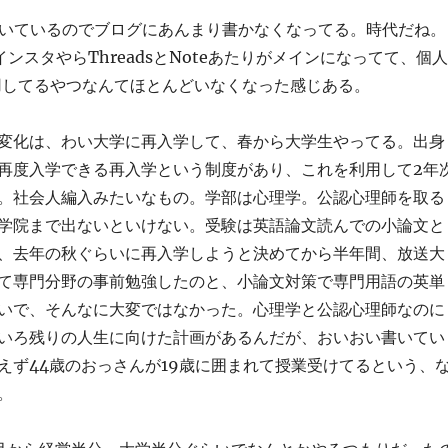
書いているのでブログにあんまり書かなくなってる。時代だね。
ンスタやらThreadsとNoteあたりがメインになってて、個人
s運用してるやつなんてほとんどいなくなった感じある。
変化は、わい大学に再入学して、春から大学生やってる。出身
再度入学できる再入学という制度があり、これを利用して2年
。社会人編入みたいなもの。学部は心理学。公認心理師を取る
学院まで出ないといけない。受験は英語論文読んでの小論文と
、去年の秋ぐらいに再入学しようと決めてから半年間、放送大
て専門分野の事前勉強したのと、小論文対策で専門用語の英単
いで、そんなに大変ではなかった。心理学と公認心理師なのに
いろ残りの人生に向けた計画があるんだが、おいおい書いてい
えず44歳のおっさんが19歳に囲まれて授業受けてるという、
。