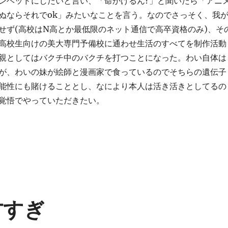
ンヘッドにしたいと言い、「命かけるん?」と聞いたら「アニ
ぬならそれでok」みたいなことを言う。なのでさっそく、我
せず(高校はN高とか最低限のネット通信で高卒資格のみ)、そ
高校生向けの美大専門予備校に通わせ生活のすべてを制作活動
親としてはバクチ中のバクチを打つことになった。わい自体は
が、わいの妹が絵師と漫画家で食っているのでそちらの遺伝子
能性にも賭けることとし、なにより本人は活き活きとしてるの
覚悟でやっていただきたい。
天才すぎ