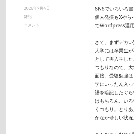
投
2026年7月4日
SNSでいろいろ
稿
カ
雑記
個人発振もXやらイ
日:
テ
い
コメント
でWordpres
ゴ
ろ
リ
い
ー
さて、まずデカい
ろ
と
大学には卒業生が
変
として再入学した
化
つもりなので、大
し
て
面接。受験勉強は
お
学にいったん入っ
り
語を暗記したぐら
ま
す
はもちろん、いろ
に
くつもり。とりあ
かなか珍しい状況