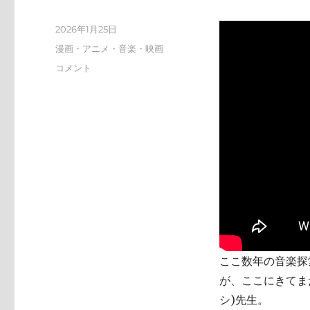
投
2026年1月25日
稿
カ
漫画・アニメ・音楽・映画
日:
テ
tn-
コメント
ゴ
shi
リ
(テ
ー
ン
シ)
天
才
す
ぎ
に
ここ数年の音楽探索
が、ここにきてまた
シ)先生。