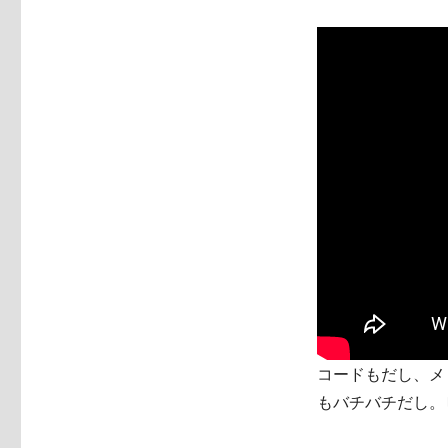
コードもだし、メ
もバチバチだし。