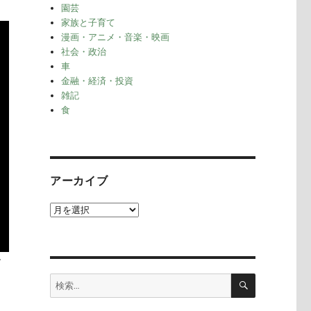
園芸
家族と子育て
漫画・アニメ・音楽・映画
社会・政治
車
金融・経済・投資
雑記
食
アーカイブ
ア
ー
カ
イ
す
ブ
検
検
索
索: