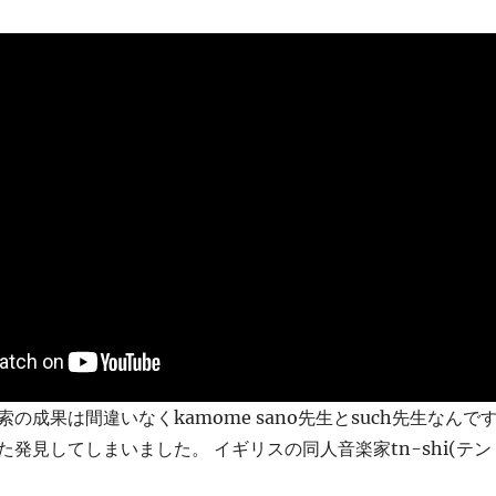
の成果は間違いなくkamome sano先生とsuch先生なんで
発見してしまいました。 イギリスの同人音楽家tn-shi(テン