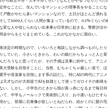
月から経営半分・大学半分ぐらいでなんとかやるつもりだった
定外なことに、住んでいるマンションの理事長をやることにな
て戸数がやたら多いマンションなので、土日がほとんど潰れる
そして1000人ぐらい人間が集まっているので、0.1%ぐらいの
な変な人や信じられない出来事が日常的に起きる。警察沙汰や
明会やらをとりまとめている。これがなかなかに面白い。
路決定の時期なので、いろいろと相談しながら調べものしたり
りしていた。小さいときから、わいの娘だからちょっと人と変
んだろうなと思ってたが、その予感は見事に的中して、アニメ
美大受験を目指すことに。当然、むちゃくちゃ厳しい道で、ほ
選手や音楽家を目指します系の話だし、特にAIの時代にアニメ
は天才なのが大前提でAIを奴隷として使ってゼロイチの創発を
ない。しかし、小学生のときから指が真っ赤になるまで毎日何
いて、中学もノールックで美術部に入り、お小遣いもひたすら
溶かし、部屋に石膏像が欲しいとねだられ、絵かくのに髪の毛