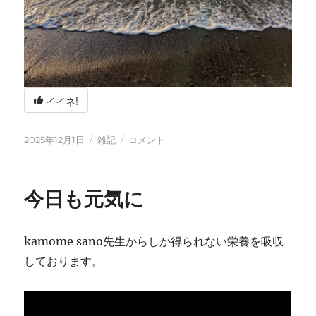
イイネ!
投
カ
冬
2025年12月1日
雑記
コメント
稿
テ
の
日:
ゴ
海
リ
辺
今日も元気に
ー
の
BBQ
に
kamome sano先生からしか得られない栄養を吸収
しております。