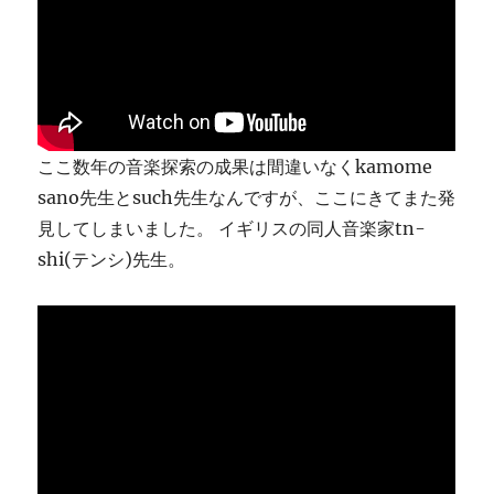
り
ま
す
に
ここ数年の音楽探索の成果は間違いなくkamome
sano先生とsuch先生なんですが、ここにきてまた発
見してしまいました。 イギリスの同人音楽家tn-
shi(テンシ)先生。