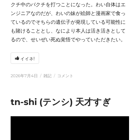
クチ中のバクチを打つことになった。わい自体はエ
ンジニアなのだが、わいの妹が絵師と漫画家で食っ
ているのでそちらの遺伝子が発現している可能性に
も賭けることとし、なにより本人は活き活きとして
るので、せいぜい死ぬ覚悟でやっていただきたい。
イイネ!
投
カ
い
2026年7月4日
雑記
コメント
稿
テ
ろ
日:
ゴ
い
リ
ろ
tn-shi (テンシ) 天才すぎ
ー
と
変
化
し
て
お