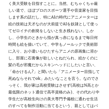
く美大受験を目指すことに。当然、むちゃくちゃ厳
しい道で、ほぼプロのスポーツ選手や音楽家を目指
します系の話だし、特にAIの時代にアニメーターは
絵の技術は天才なのが大前提でAIを奴隷として使っ
てゼロイチの創発をしないと生き残れない。しか
し、小学生のときから指が真っ赤になるまで毎日何
時間も絵を描いていて、中学もノールックで美術部
に入り、お小遣いもひたすらアニメの原画集に溶か
し、部屋に石膏像が欲しいとねだられ、絵かくのに
髪の毛が邪魔だからスキンヘッドにしたいと言い、
「命かけるん?」と聞いたら「アニメーター目指して
死ぬならそれでok」みたいなことを言う。なのでさ
っそく、我が家は高校受験はさせず(高校はN高とか
最低限のネット通信で高卒資格のみ)、その代わり中
学生だが高校生向けの美大専門予備校に通わせ生活
のすべてを制作活動に当てるという、親としてはバ