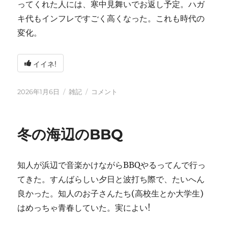
ってくれた人には、寒中見舞いでお返し予定。ハガ
キ代もインフレですごく高くなった。これも時代の
変化。
イイネ!
投
カ
2026
2026年1月6日
雑記
コメント
稿
テ
年
日:
ゴ
に
リ
冬の海辺のBBQ
ー
知人が浜辺で音楽かけながらBBQやるってんで行っ
てきた。すんばらしい夕日と波打ち際で、たいへん
良かった。知人のお子さんたち(高校生とか大学生)
はめっちゃ青春していた。実によい!