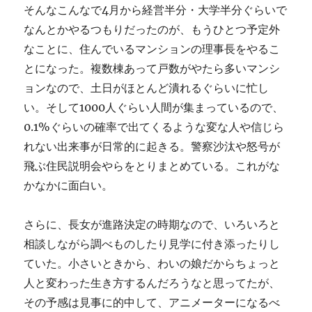
そんなこんなで4月から経営半分・大学半分ぐらいで
なんとかやるつもりだったのが、もうひとつ予定外
なことに、住んでいるマンションの理事長をやるこ
とになった。複数棟あって戸数がやたら多いマンシ
ョンなので、土日がほとんど潰れるぐらいに忙し
い。そして1000人ぐらい人間が集まっているので、
0.1%ぐらいの確率で出てくるような変な人や信じら
れない出来事が日常的に起きる。警察沙汰や怒号が
飛ぶ住民説明会やらをとりまとめている。これがな
かなかに面白い。
さらに、長女が進路決定の時期なので、いろいろと
相談しながら調べものしたり見学に付き添ったりし
ていた。小さいときから、わいの娘だからちょっと
人と変わった生き方するんだろうなと思ってたが、
その予感は見事に的中して、アニメーターになるべ