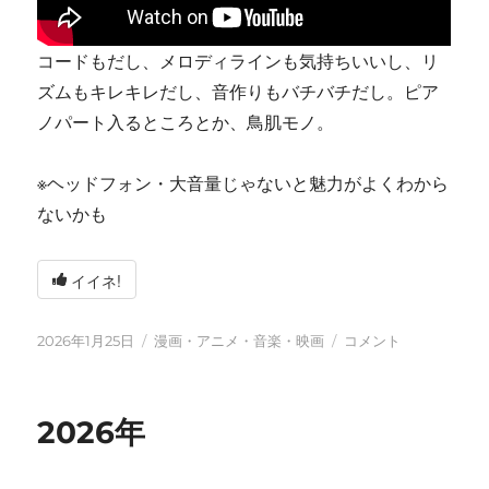
コードもだし、メロディラインも気持ちいいし、リ
ズムもキレキレだし、音作りもバチバチだし。ピア
ノパート入るところとか、鳥肌モノ。
※ヘッドフォン・大音量じゃないと魅力がよくわから
ないかも
イイネ!
投
カ
tn-
2026年1月25日
漫画・アニメ・音楽・映画
コメント
稿
テ
shi
日:
ゴ
(テ
リ
ン
2026年
ー
シ)
天
才