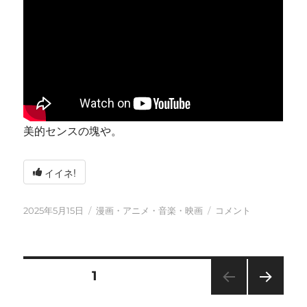
美的センスの塊や。
イイネ!
投
カ
今
2025年5月15日
漫画・アニメ・音楽・映画
コメント
稿
テ
日
日:
ゴ
も
リ
元
ー
気
投
固定ページ
1
に
に
次の