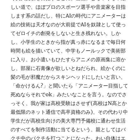
しい道で、ほぼプロのスポーツ選手や音楽家を目指
します系の話だし、特にAIの時代にアニメーターは
絵の技術は天才なのが大前提でAIを奴隷として使っ
てゼロイチの創発をしないと生き残れない。しか
し、小学生のときから指が真っ赤になるまで毎日何
時間も絵を描いていて、中学もノールックで美術部
に入り、お小遣いもひたすらアニメの原画集に溶か
し、部屋に石膏像が欲しいとねだられ、絵かくのに
髪の毛が邪魔だからスキンヘッドにしたいと言い、
「命かけるん?」と聞いたら「アニメーター目指して
死ぬならそれでok」みたいなことを言う。なのでさ
っそく、我が家は高校受験はさせず(高校はN高とか
最低限のネット通信で高卒資格のみ)、その代わり中
学生だが高校生向けの美大専門予備校に通わせ生活
のすべてを制作活動に当てるという、親としてはバ
クチ中のバクチを打つことになった。わい自体はエ