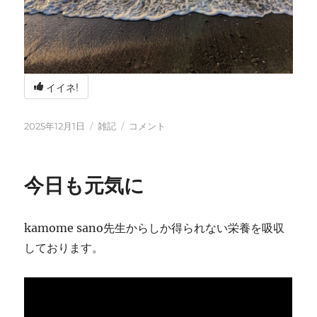
イイネ!
投
カ
冬
2025年12月1日
雑記
コメント
稿
テ
の
日:
ゴ
海
リ
辺
今日も元気に
ー
の
BBQ
に
kamome sano先生からしか得られない栄養を吸収
しております。