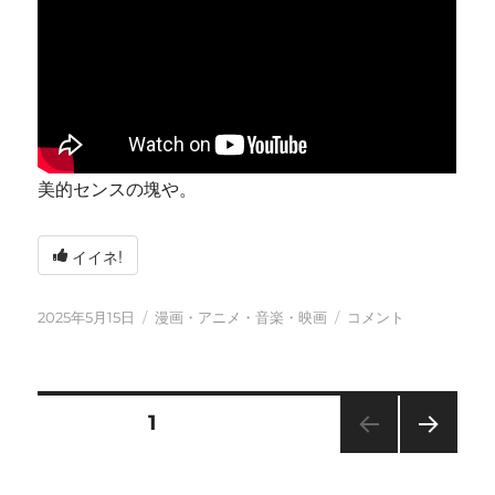
美的センスの塊や。
イイネ!
投
カ
今
2025年5月15日
漫画・アニメ・音楽・映画
コメント
稿
テ
日
日:
ゴ
も
リ
元
ー
気
投
固定ページ
1
に
に
次の
稿
ペー