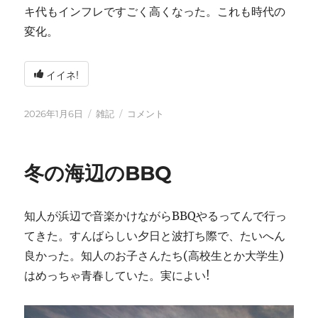
キ代もインフレですごく高くなった。これも時代の
変化。
イイネ!
投
カ
2026
2026年1月6日
雑記
コメント
稿
テ
年
日:
ゴ
に
リ
冬の海辺のBBQ
ー
知人が浜辺で音楽かけながらBBQやるってんで行っ
てきた。すんばらしい夕日と波打ち際で、たいへん
良かった。知人のお子さんたち(高校生とか大学生)
はめっちゃ青春していた。実によい!