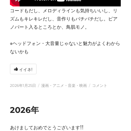
コードもだし、メロディラインも気持ちいいし、リ
ズムもキレキレだし、音作りもバチバチだし。ピア
ノパート入るところとか、鳥肌モノ。
※ヘッドフォン・大音量じゃないと魅力がよくわから
ないかも
イイネ!
投
カ
tn-
2026年1月25日
漫画・アニメ・音楽・映画
コメント
稿
テ
shi
日:
ゴ
(テ
リ
ン
2026年
ー
シ)
天
才
あけましておめでとうございます!!
す