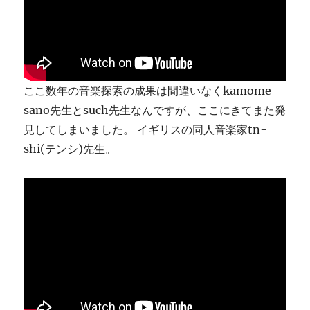
ま
す
に
ここ数年の音楽探索の成果は間違いなくkamome
sano先生とsuch先生なんですが、ここにきてまた発
見してしまいました。 イギリスの同人音楽家tn-
shi(テンシ)先生。