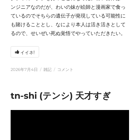
ンジニアなのだが、わいの妹が絵師と漫画家で食っ
ているのでそちらの遺伝子が発現している可能性に
も賭けることとし、なにより本人は活き活きとして
るので、せいぜい死ぬ覚悟でやっていただきたい。
イイネ!
投
カ
い
2026年7月4日
雑記
コメント
稿
テ
ろ
日:
ゴ
い
リ
ろ
tn-shi (テンシ) 天才すぎ
ー
と
変
化
し
て
お
り