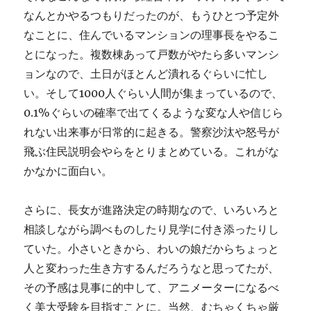
なんとかやるつもりだったのが、もうひとつ予定外
なことに、住んでいるマンションの理事長をやるこ
とになった。複数棟あって戸数がやたら多いマンシ
ョンなので、土日がほとんど潰れるぐらいに忙し
い。そして1000人ぐらい人間が集まっているので、
0.1%ぐらいの確率で出てくるような変な人や信じら
れない出来事が日常的に起きる。警察沙汰や怒号が
飛ぶ住民説明会やらをとりまとめている。これがな
かなかに面白い。
さらに、長女が進路決定の時期なので、いろいろと
相談しながら調べものしたり見学に付き添ったりし
ていた。小さいときから、わいの娘だからちょっと
人と変わった生き方するんだろうなと思ってたが、
その予感は見事に的中して、アニメーターになるべ
く美大受験を目指すことに。当然、むちゃくちゃ厳