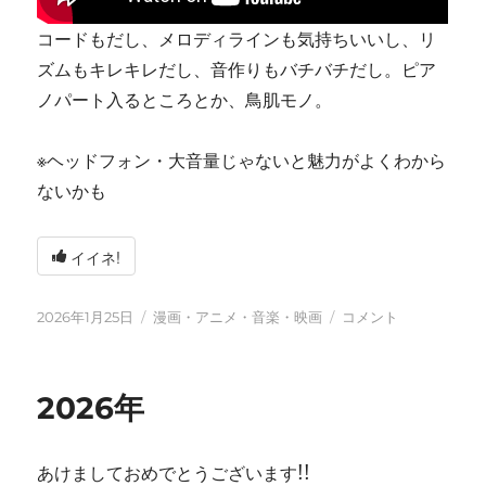
コードもだし、メロディラインも気持ちいいし、リ
ズムもキレキレだし、音作りもバチバチだし。ピア
ノパート入るところとか、鳥肌モノ。
※ヘッドフォン・大音量じゃないと魅力がよくわから
ないかも
イイネ!
投
カ
tn-
2026年1月25日
漫画・アニメ・音楽・映画
コメント
稿
テ
shi
日:
ゴ
(テ
リ
ン
2026年
ー
シ)
天
才
あけましておめでとうございます!!
す