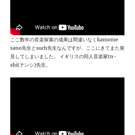
ま
す
に
ここ数年の音楽探索の成果は間違いなくkamome
sano先生とsuch先生なんですが、ここにきてまた発
見してしまいました。 イギリスの同人音楽家tn-
shi(テンシ)先生。