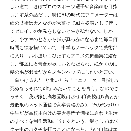
しい道で、ほぼプロのスポーツ選手や音楽家を目指
します系の話だし、特にAIの時代にアニメーターは
絵の技術は天才なのが大前提でAIを奴隷として使っ
てゼロイチの創発をしないと生き残れない。しか
し、小学生のときから指が真っ赤になるまで毎日何
時間も絵を描いていて、中学もノールックで美術部
に入り、お小遣いもひたすらアニメの原画集に溶か
し、部屋に石膏像が欲しいとねだられ、絵かくのに
髪の毛が邪魔だからスキンヘッドにしたいと言い、
「命かけるん?」と聞いたら「アニメーター目指して
死ぬならそれでok」みたいなことを言う。なのでさ
っそく、我が家は高校受験はさせず(高校はN高とか
最低限のネット通信で高卒資格のみ)、その代わり中
学生だが高校生向けの美大専門予備校に通わせ生活
のすべてを制作活動に当てるという、親としてはバ
クチ中のバクチを打つことになった。わい自体はエ