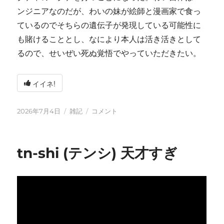
ンジニアなのだが、わいの妹が絵師と漫画家で食っ
ているのでそちらの遺伝子が発現している可能性に
も賭けることとし、なにより本人は活き活きとして
るので、せいぜい死ぬ覚悟でやっていただきたい。
イイネ!
投
カ
い
2026年7月4日
雑記
コメント
稿
テ
ろ
日:
ゴ
い
リ
ろ
tn-shi (テンシ) 天才すぎ
ー
と
変
化
し
て
お
り