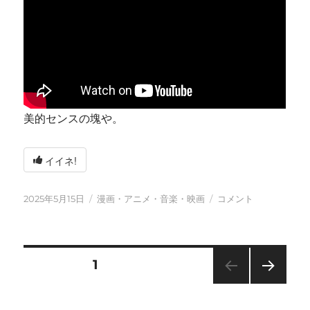
美的センスの塊や。
イイネ!
投
カ
今
2025年5月15日
漫画・アニメ・音楽・映画
コメント
稿
テ
日
日:
ゴ
も
リ
元
ー
気
投
固定ページ
1
に
に
次の
稿
ペー