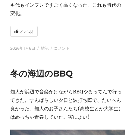
キ代もインフレですごく高くなった。これも時代の
変化。
イイネ!
投
カ
2026
2026年1月6日
雑記
コメント
稿
テ
年
日:
ゴ
に
リ
冬の海辺のBBQ
ー
知人が浜辺で音楽かけながらBBQやるってんで行っ
てきた。すんばらしい夕日と波打ち際で、たいへん
良かった。知人のお子さんたち(高校生とか大学生)
はめっちゃ青春していた。実によい!