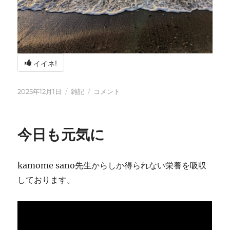
イイネ!
投
カ
冬
2025年12月1日
雑記
コメント
稿
テ
の
日:
ゴ
海
リ
辺
今日も元気に
ー
の
BBQ
に
kamome sano先生からしか得られない栄養を吸収
しております。