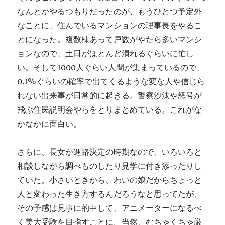
なんとかやるつもりだったのが、もうひとつ予定外
なことに、住んでいるマンションの理事長をやるこ
とになった。複数棟あって戸数がやたら多いマンシ
ョンなので、土日がほとんど潰れるぐらいに忙し
い。そして1000人ぐらい人間が集まっているので、
0.1%ぐらいの確率で出てくるような変な人や信じら
れない出来事が日常的に起きる。警察沙汰や怒号が
飛ぶ住民説明会やらをとりまとめている。これがな
かなかに面白い。
さらに、長女が進路決定の時期なので、いろいろと
相談しながら調べものしたり見学に付き添ったりし
ていた。小さいときから、わいの娘だからちょっと
人と変わった生き方するんだろうなと思ってたが、
その予感は見事に的中して、アニメーターになるべ
く美大受験を目指すことに。当然、むちゃくちゃ厳