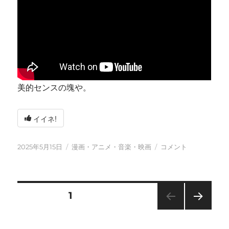
美的センスの塊や。
イイネ!
投
カ
今
2025年5月15日
漫画・アニメ・音楽・映画
コメント
稿
テ
日
日:
ゴ
も
リ
元
ー
気
投
固定ページ
1
に
に
次の
稿
ペー