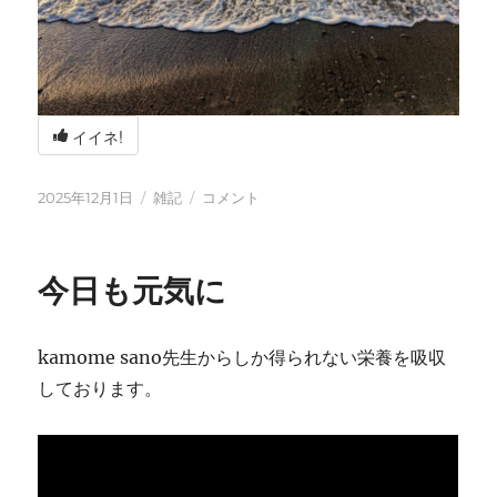
イイネ!
投
カ
冬
2025年12月1日
雑記
コメント
稿
テ
の
日:
ゴ
海
リ
辺
今日も元気に
ー
の
BBQ
に
kamome sano先生からしか得られない栄養を吸収
しております。