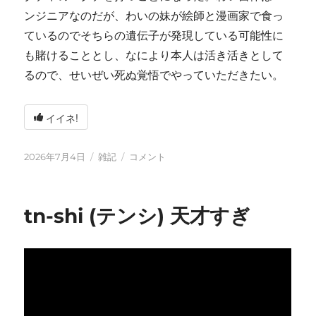
ンジニアなのだが、わいの妹が絵師と漫画家で食っ
ているのでそちらの遺伝子が発現している可能性に
も賭けることとし、なにより本人は活き活きとして
るので、せいぜい死ぬ覚悟でやっていただきたい。
イイネ!
投
カ
い
2026年7月4日
雑記
コメント
稿
テ
ろ
日:
ゴ
い
リ
ろ
tn-shi (テンシ) 天才すぎ
ー
と
変
化
し
て
お
り