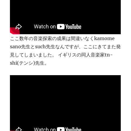
ま
す
に
ここ数年の音楽探索の成果は間違いなくkamome
sano先生とsuch先生なんですが、ここにきてまた発
見してしまいました。 イギリスの同人音楽家tn-
shi(テンシ)先生。