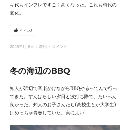
キ代もインフレですごく高くなった。これも時代の
変化。
イイネ!
投
カ
2026
2026年1月6日
雑記
コメント
稿
テ
年
日:
ゴ
に
リ
冬の海辺のBBQ
ー
知人が浜辺で音楽かけながらBBQやるってんで行っ
てきた。すんばらしい夕日と波打ち際で、たいへん
良かった。知人のお子さんたち(高校生とか大学生)
はめっちゃ青春していた。実によい!