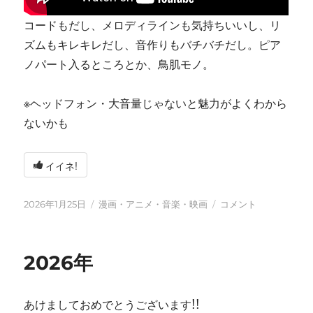
コードもだし、メロディラインも気持ちいいし、リ
ズムもキレキレだし、音作りもバチバチだし。ピア
ノパート入るところとか、鳥肌モノ。
※ヘッドフォン・大音量じゃないと魅力がよくわから
ないかも
イイネ!
投
カ
tn-
2026年1月25日
漫画・アニメ・音楽・映画
コメント
稿
テ
shi
日:
ゴ
(テ
リ
ン
2026年
ー
シ)
天
才
あけましておめでとうございます!!
す