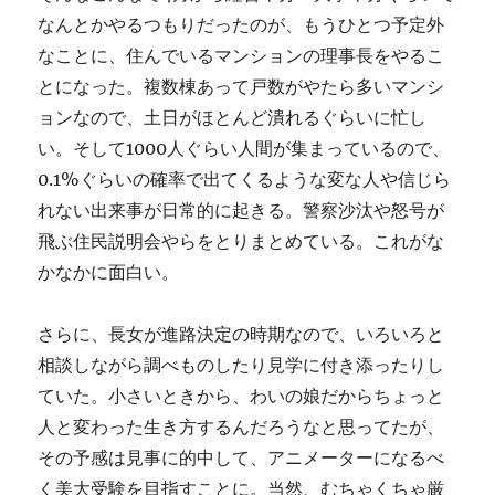
なんとかやるつもりだったのが、もうひとつ予定外
なことに、住んでいるマンションの理事長をやるこ
とになった。複数棟あって戸数がやたら多いマンシ
ョンなので、土日がほとんど潰れるぐらいに忙し
い。そして1000人ぐらい人間が集まっているので、
0.1%ぐらいの確率で出てくるような変な人や信じら
れない出来事が日常的に起きる。警察沙汰や怒号が
飛ぶ住民説明会やらをとりまとめている。これがな
かなかに面白い。
さらに、長女が進路決定の時期なので、いろいろと
相談しながら調べものしたり見学に付き添ったりし
ていた。小さいときから、わいの娘だからちょっと
人と変わった生き方するんだろうなと思ってたが、
その予感は見事に的中して、アニメーターになるべ
く美大受験を目指すことに。当然、むちゃくちゃ厳