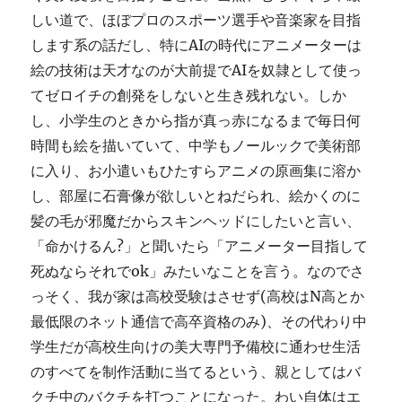
しい道で、ほぼプロのスポーツ選手や音楽家を目指
します系の話だし、特にAIの時代にアニメーターは
絵の技術は天才なのが大前提でAIを奴隷として使っ
てゼロイチの創発をしないと生き残れない。しか
し、小学生のときから指が真っ赤になるまで毎日何
時間も絵を描いていて、中学もノールックで美術部
に入り、お小遣いもひたすらアニメの原画集に溶か
し、部屋に石膏像が欲しいとねだられ、絵かくのに
髪の毛が邪魔だからスキンヘッドにしたいと言い、
「命かけるん?」と聞いたら「アニメーター目指して
死ぬならそれでok」みたいなことを言う。なのでさ
っそく、我が家は高校受験はさせず(高校はN高とか
最低限のネット通信で高卒資格のみ)、その代わり中
学生だが高校生向けの美大専門予備校に通わせ生活
のすべてを制作活動に当てるという、親としてはバ
クチ中のバクチを打つことになった。わい自体はエ