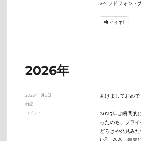
※ヘッドフォン・
イイネ!
2026年
投
2026年1月6日
あけましておめで
稿
カ
雑記
日:
テ
2026
コメント
2025年は瞬間
ゴ
年
ったのも、プライ
リ
に
ー
どろきや発見みた
い? ああ、年末にA