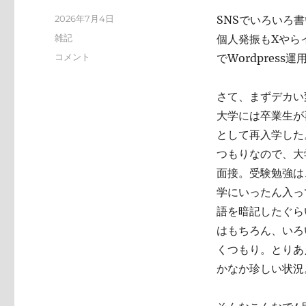
投
2026年7月4日
SNSでいろいろ
稿
カ
雑記
個人発振もXやらイ
日:
テ
い
コメント
でWordpres
ゴ
ろ
リ
い
ー
さて、まずデカい
ろ
と
大学には卒業生が
変
として再入学した
化
つもりなので、大
し
て
面接。受験勉強は
お
学にいったん入っ
り
語を暗記したぐら
ま
す
はもちろん、いろ
に
くつもり。とりあ
かなか珍しい状況