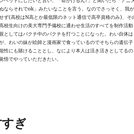
ンヘッドにしたいと言い、「命かけるん?」と聞いたら「アニ
ぬならそれでok」みたいなことを言う。なのでさっそく、我
せず(高校はN高とか最低限のネット通信で高卒資格のみ)、そ
高校生向けの美大専門予備校に通わせ生活のすべてを制作活動
親としてはバクチ中のバクチを打つことになった。わい自体は
が、わいの妹が絵師と漫画家で食っているのでそちらの遺伝子
能性にも賭けることとし、なにより本人は活き活きとしてるの
覚悟でやっていただきたい。
天才すぎ