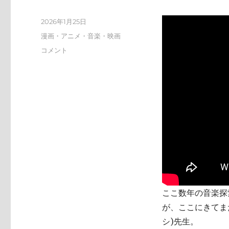
投
2026年1月25日
稿
カ
漫画・アニメ・音楽・映画
日:
テ
tn-
コメント
ゴ
shi
リ
(テ
ー
ン
シ)
天
才
す
ぎ
に
ここ数年の音楽探索
が、ここにきてまた
シ)先生。