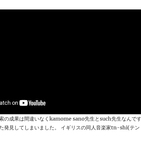
の成果は間違いなくkamome sano先生とsuch先生なんで
発見してしまいました。 イギリスの同人音楽家tn-shi(テン