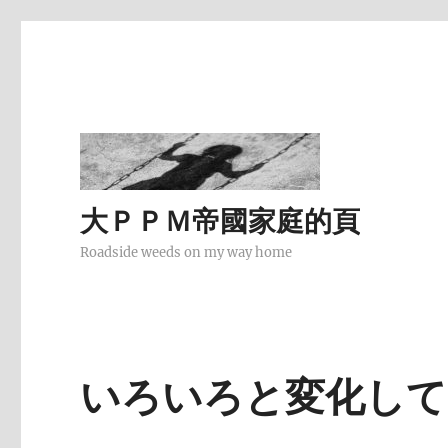
大ＰＰＭ帝國家庭的頁
Roadside weeds on my way home
いろいろと変化して