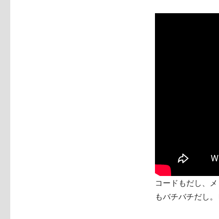
コードもだし、メ
もバチバチだし。