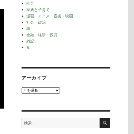
園芸
家族と子育て
漫画・アニメ・音楽・映画
社会・政治
車
金融・経済・投資
雑記
食
アーカイブ
ア
ー
カ
イ
す
ブ
検
検
索
索: