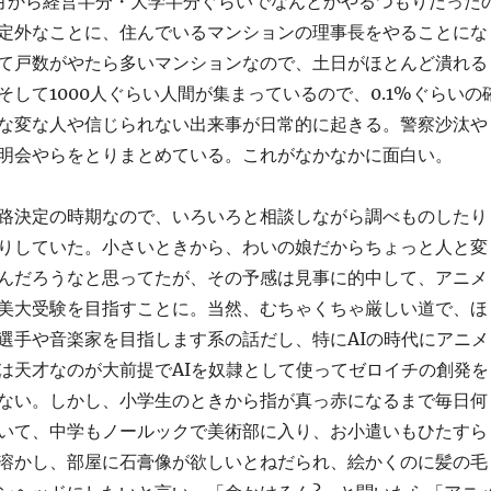
月から経営半分・大学半分ぐらいでなんとかやるつもりだった
定外なことに、住んでいるマンションの理事長をやることにな
て戸数がやたら多いマンションなので、土日がほとんど潰れる
そして1000人ぐらい人間が集まっているので、0.1%ぐらいの
な変な人や信じられない出来事が日常的に起きる。警察沙汰や
明会やらをとりまとめている。これがなかなかに面白い。
路決定の時期なので、いろいろと相談しながら調べものしたり
りしていた。小さいときから、わいの娘だからちょっと人と変
んだろうなと思ってたが、その予感は見事に的中して、アニメ
美大受験を目指すことに。当然、むちゃくちゃ厳しい道で、ほ
選手や音楽家を目指します系の話だし、特にAIの時代にアニメ
は天才なのが大前提でAIを奴隷として使ってゼロイチの創発を
ない。しかし、小学生のときから指が真っ赤になるまで毎日何
いて、中学もノールックで美術部に入り、お小遣いもひたすら
溶かし、部屋に石膏像が欲しいとねだられ、絵かくのに髪の毛