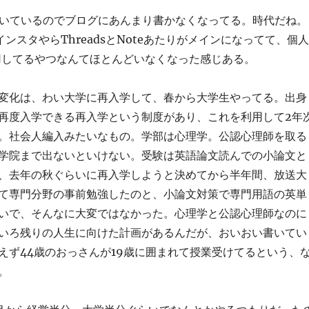
書いているのでブログにあんまり書かなくなってる。時代だね。
ンスタやらThreadsとNoteあたりがメインになってて、個人
s運用してるやつなんてほとんどいなくなった感じある。
変化は、わい大学に再入学して、春から大学生やってる。出身
再度入学できる再入学という制度があり、これを利用して2年
。社会人編入みたいなもの。学部は心理学。公認心理師を取る
学院まで出ないといけない。受験は英語論文読んでの小論文と
、去年の秋ぐらいに再入学しようと決めてから半年間、放送大
て専門分野の事前勉強したのと、小論文対策で専門用語の英単
いで、そんなに大変ではなかった。心理学と公認心理師なのに
いろ残りの人生に向けた計画があるんだが、おいおい書いてい
えず44歳のおっさんが19歳に囲まれて授業受けてるという、
。